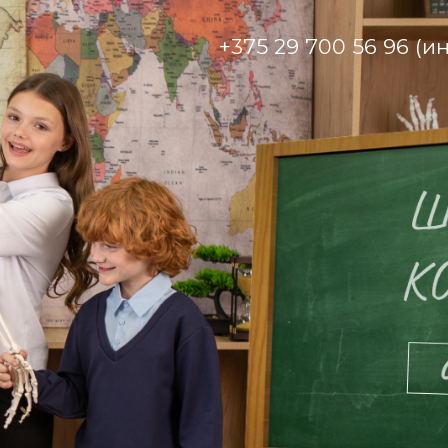
+375 29 700 56 96 (и
+375 29 700 56 96 (инт
г. Солигорск, ул. К. Заслонова 5
sale@kupalinka.com
+375 174 33 18 69 (при
г. Солигорск
kupalinka@kupalinka.com
+375 174 33 17 69 (отд
г. Солигорск