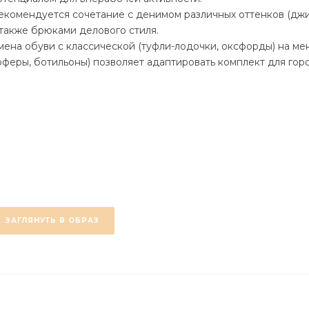
екомендуется сочетание с денимом различных оттенков (джи
 также брюками делового стиля.
мена обуви с классической (туфли-лодочки, оксфорды) на м
оферы, ботильоны) позволяет адаптировать комплект для гор
тдыха.
ЗАГЛЯНУТЬ В ОБРАЗ