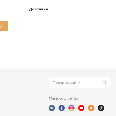
Доставка
Верхний трикотаж мужской
Мужчинам
ХЛОПОК 100%
 ещё нет – ваш может стать первым
Мы в соц. сетях
Купалинка
КУПАЛИНКА ОАО г. Солигорск