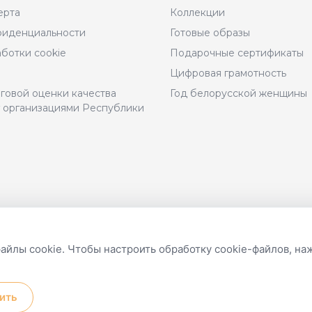
ерта
Коллекции
фиденциальности
Готовые образы
Размер
ботки cookie
Подарочные сертификаты
Цифровая грамотность
Рост
говой оценки качества
Год белорусской женщины
г организациями Республики
Цвет
8.04.2011
Разработка и техническая
файлы cookie. Чтобы настроить обработку cookie-файлов, н
поддержка сайтов
ить