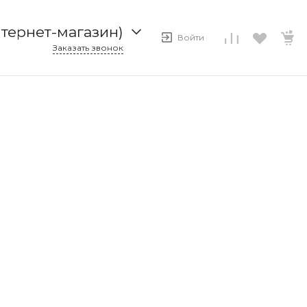
нтернет-магазин)
Войти
Заказать звонок
ернет-магазин)
8
емная)
ел продаж)