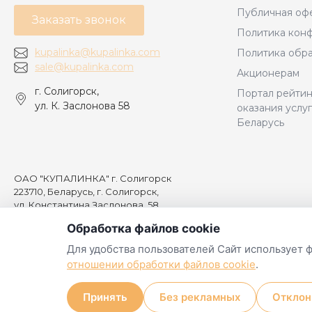
Публичная оф
Заказать звонок
Политика кон
kupalinka@kupalinka.com
Политика обра
sale@kupalinka.com
Акционерам
г. Солигорск,
Портал рейтин
ул. К. Заслонова 58
оказания услу
Беларусь
ОАО "КУПАЛИНКА" г. Солигорск
223710, Беларусь, г. Солигорск,
ул. Константина Заслонова, 58,
УНП 600024633
Обработка файлов cookie
Свидетельство о государственной регистрации №0002034 от 2
Выдано Минским областным исполнительным комитетом
Для удобства пользователей Сайт использует 
Регистрация в торговом реестре №490730 от 31.08.2020 г.
отношении обработки файлов cookie
.
"Прием заказов: ежедневно, круглосуточно
Принять
Без рекламных
Отклон
Обработка заказов: с 10:00 до 19:00"