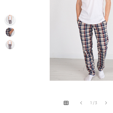
‹
›
1
/
3