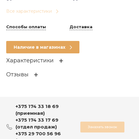
Все характеристики
Способы оплаты
Доставка
Наличие в магазинах
Характеристики
Отзывы
Состав
Бельевой трикотаж мужск
ой
ОСТАВИТЬ ОТЗЫВ
Возраст
Мужчинам
+375 174 33 18 69
Материал
ХЛОПОК 92% ПУ 8%
(приемная)
Брэнд
Купалинка
+375 174 33 17 69
Отзывов ещё нет – ваш может стать
(отдел продаж)
Заказать звонок
Производитель
КУПАЛИНКА ОАО г. Солиг
первым
+375 29 700 56 96
орск