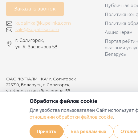
Публичная оф
Заказать звонок
Политика кон
kupalinka@kupalinka.com
Политика обра
sale@kupalinka.com
Акционерам
г. Солигорск,
Портал рейтин
ул. К. Заслонова 58
оказания услу
Беларусь
ОАО "КУПАЛИНКА" г. Солигорск
223710, Беларусь, г. Солигорск,
ул. Константина Заслонова, 58,
УНП 600024633
Обработка файлов cookie
Свидетельство о государственной регистрации №0002034 от 2
Выдано Минским областным исполнительным комитетом
Для удобства пользователей Сайт использует 
Регистрация в торговом реестре №490730 от 31.08.2020 г.
отношении обработки файлов cookie
.
"Прием заказов: ежедневно, круглосуточно
Принять
Без рекламных
Отклон
Обработка заказов: с 10:00 до 19:00"