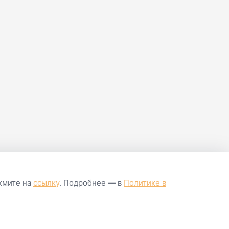
96
158,164
Зеленый
ажмите на
ссылку
. Подробнее — в
Политике в