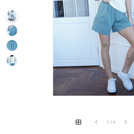
‹
›
1
/
4