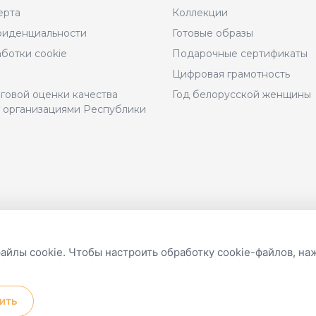
ерта
Коллекции
фиденциальности
Готовые образы
Размер
ботки cookie
Подарочные сертификаты
Цифровая грамотность
Рост
говой оценки качества
Год белорусской женщины
г организациями Республики
Цвет
8.04.2011
Разработка и техническая
файлы cookie. Чтобы настроить обработку cookie-файлов, н
поддержка сайтов
ить