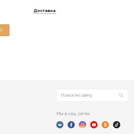
Доставка
Верхний трикотаж женский
Женщинам
ХЛОПОК 88% ПЭ 10% ПУ 2%
 ещё нет – ваш может стать первым
Мы в соц. сетях
Купалинка
КУПАЛИНКА ОАО г. Солигорск