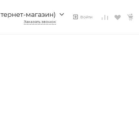
нтернет-магазин)
Войти
Заказать звонок
ернет-магазин)
8
емная)
ел продаж)