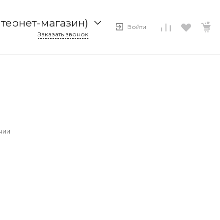
нтернет-магазин)
Войти
Заказать звонок
ернет-магазин)
8
емная)
чии
ел продаж)