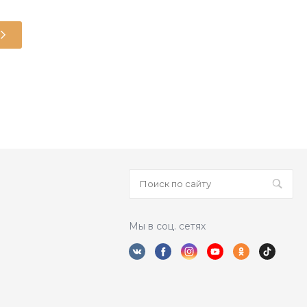
Верхний трикотаж женский
Женщинам
ХЛОПОК 92% ПУ 8%
 ещё нет – ваш может стать первым
Мы в соц. сетях
Купалинка
КУПАЛИНКА ОАО г. Солигорск