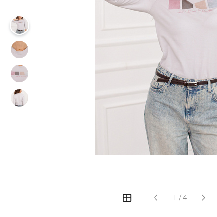
‹
›
1
/
4